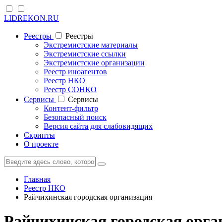
LIDREKON.RU
Реестры
Реестры
Экстремистские материалы
Экстремистские ссылки
Экстремистские организации
Реестр иноагентов
Реестр НКО
Реестр СОНКО
Cервисы
Cервисы
Контент-фильтр
Безопасный поиск
Версия сайта для слабовидящих
Скрипты
О проекте
Главная
Реестр НКО
Райчихинская городская организация
Райчихинская городская орга