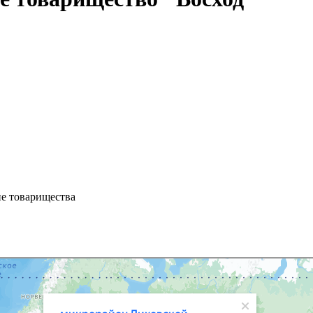
 г
ие товарищества