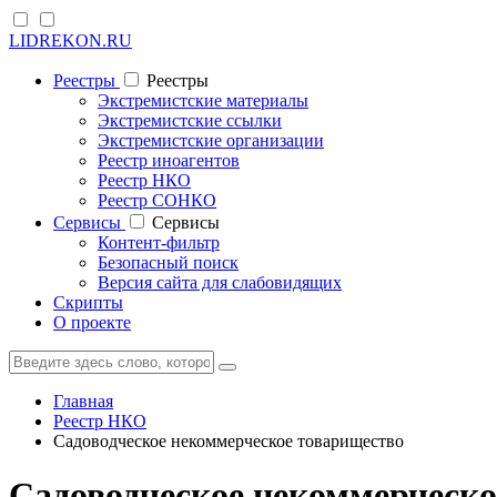
LIDREKON.RU
Реестры
Реестры
Экстремистские материалы
Экстремистские ссылки
Экстремистские организации
Реестр иноагентов
Реестр НКО
Реестр СОНКО
Cервисы
Cервисы
Контент-фильтр
Безопасный поиск
Версия сайта для слабовидящих
Скрипты
О проекте
Главная
Реестр НКО
Садоводческое некоммерческое товарищество
Садоводческое некоммерческо