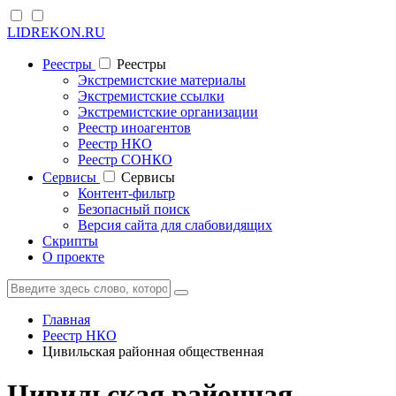
LIDREKON.RU
Реестры
Реестры
Экстремистские материалы
Экстремистские ссылки
Экстремистские организации
Реестр иноагентов
Реестр НКО
Реестр СОНКО
Cервисы
Cервисы
Контент-фильтр
Безопасный поиск
Версия сайта для слабовидящих
Скрипты
О проекте
Главная
Реестр НКО
Цивильская районная общественная
Цивильская районная