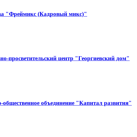
тва "Фреймикс (Кадровый микс)"
но-просветительский центр "Георгиевский дом"
-общественное объединение "Капитал развития"