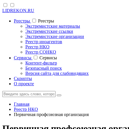
LIDREKON.RU
Реестры
Реестры
Экстремистские материалы
Экстремистские ссылки
Экстремистские организации
Реестр иноагентов
Реестр НКО
Реестр СОНКО
Cервисы
Cервисы
Контент-фильтр
Безопасный поиск
Версия сайта для слабовидящих
Скрипты
О проекте
Главная
Реестр НКО
Первичная профсоюзная организация
Первичная профсоюзная орга