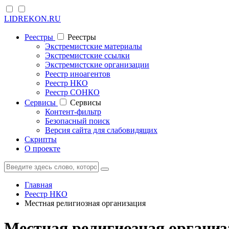
LIDREKON.RU
Реестры
Реестры
Экстремистские материалы
Экстремистские ссылки
Экстремистские организации
Реестр иноагентов
Реестр НКО
Реестр СОНКО
Cервисы
Cервисы
Контент-фильтр
Безопасный поиск
Версия сайта для слабовидящих
Скрипты
О проекте
Главная
Реестр НКО
Местная религиозная организация
Местная религиозная организ