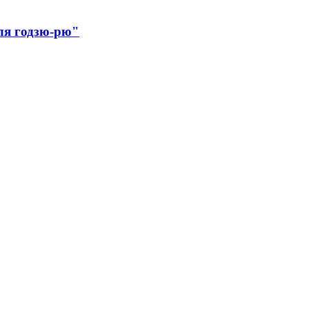
ля годзю-рю"