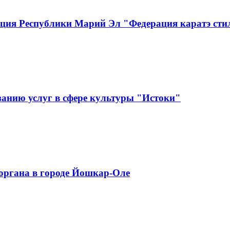
ация Республики Марий Эл "Федерация каратэ сти
анию услуг в сфере культуры "Истоки"
органа в городе Йошкар-Оле