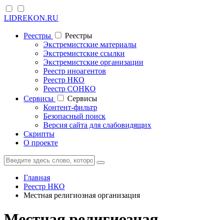
LIDREKON.RU
Реестры
Реестры
Экстремистские материалы
Экстремистские ссылки
Экстремистские организации
Реестр иноагентов
Реестр НКО
Реестр СОНКО
Cервисы
Cервисы
Контент-фильтр
Безопасный поиск
Версия сайта для слабовидящих
Скрипты
О проекте
Главная
Реестр НКО
Местная религиозная организация
Местная религиозная