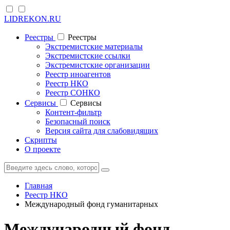
LIDREKON.RU
Реестры
Реестры
Экстремистские материалы
Экстремистские ссылки
Экстремистские организации
Реестр иноагентов
Реестр НКО
Реестр СОНКО
Cервисы
Cервисы
Контент-фильтр
Безопасный поиск
Версия сайта для слабовидящих
Скрипты
О проекте
Главная
Реестр НКО
Международный фонд гуманитарных
Международный фонд