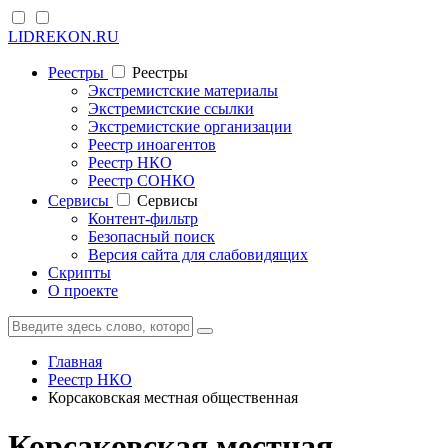
LIDREKON.RU
Реестры
Реестры
Экстремистские материалы
Экстремистские ссылки
Экстремистские организации
Реестр иноагентов
Реестр НКО
Реестр СОНКО
Cервисы
Cервисы
Контент-фильтр
Безопасный поиск
Версия сайта для слабовидящих
Скрипты
О проекте
Главная
Реестр НКО
Корсаковская местная общественная
Корсаковская местная