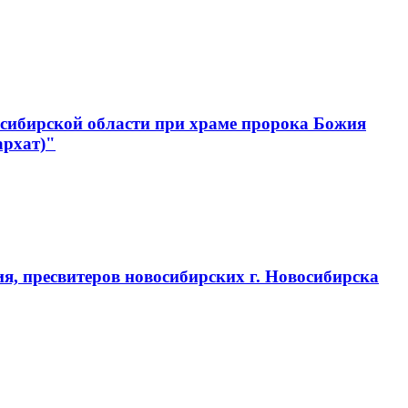
сибирской области при храме пророка Божия
архат)"
, пресвитеров новосибирских г. Новосибирска