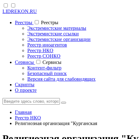
LIDREKON.RU
Реестры
Реестры
Экстремистские материалы
Экстремистские ссылки
Экстремистские организации
Реестр иноагентов
Реестр НКО
Реестр СОНКО
Cервисы
Cервисы
Контент-фильтр
Безопасный поиск
Версия сайта для слабовидящих
Скрипты
О проекте
Главная
Реестр НКО
Религиозная организация "Курганская
Религиозная организация "К