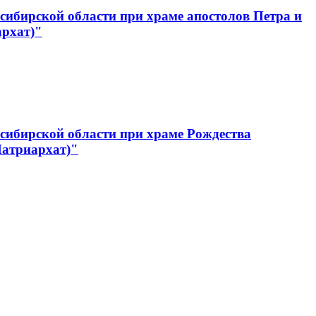
ибирской области при храме апостолов Петра и
архат)"
сибирской области при храме Рождества
Патриархат)"