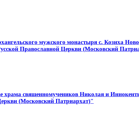
хангельского мужского монастыря с. Козиха Ново
Русской Православной Церкви (Московский Патри
е храма священномучеников Николая и Иннокентия
Церкви (Московский Патриархат)"