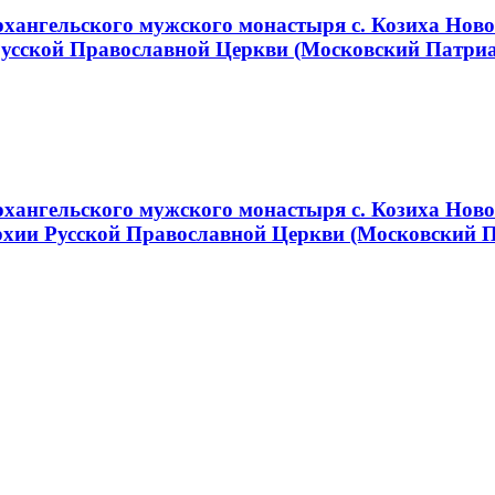
ангельского мужского монастыря с. Козиха Новос
Русской Православной Церкви (Московский Патри
хангельского мужского монастыря с. Козиха Ново
хии Русской Православной Церкви (Московский 