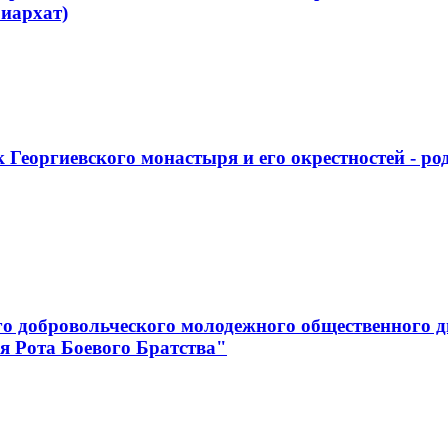
иархат)
 Георгиевского монастыря и его окрестностей - р
го добровольческого молодежного общественного д
я Рота Боевого Братства"