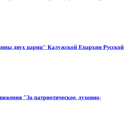
одины двух цариц" Калужской Епархии Русской
вижения "За патриотическое, духовно-