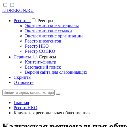
LIDREKON.RU
Реестры
Реестры
Экстремистские материалы
Экстремистские ссылки
Экстремистские организации
Реестр иноагентов
Реестр НКО
Реестр СОНКО
Cервисы
Cервисы
Контент-фильтр
Безопасный поиск
Версия сайта для слабовидящих
Скрипты
О проекте
Главная
Реестр НКО
Калужская региональная общественная
Калужская региональная общ