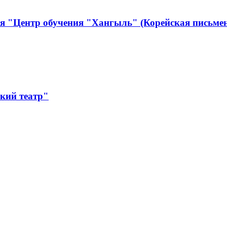
я "Центр обучения "Хангыль" (Корейская письмен
кий театр"