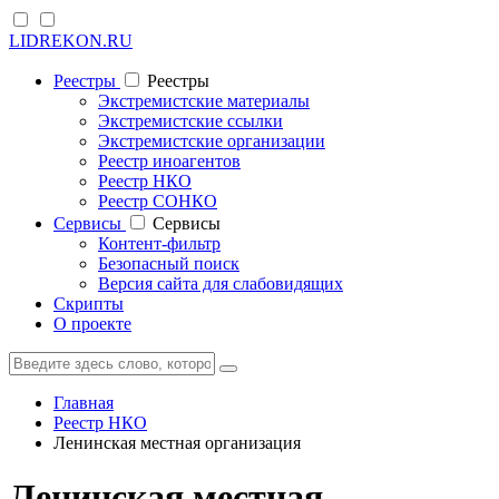
LIDREKON.RU
Реестры
Реестры
Экстремистские материалы
Экстремистские ссылки
Экстремистские организации
Реестр иноагентов
Реестр НКО
Реестр СОНКО
Cервисы
Cервисы
Контент-фильтр
Безопасный поиск
Версия сайта для слабовидящих
Скрипты
О проекте
Главная
Реестр НКО
Ленинская местная организация
Ленинская местная