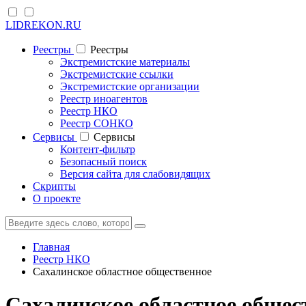
LIDREKON.RU
Реестры
Реестры
Экстремистские материалы
Экстремистские ссылки
Экстремистские организации
Реестр иноагентов
Реестр НКО
Реестр СОНКО
Cервисы
Cервисы
Контент-фильтр
Безопасный поиск
Версия сайта для слабовидящих
Скрипты
О проекте
Главная
Реестр НКО
Сахалинское областное общественное
Сахалинское областное общес