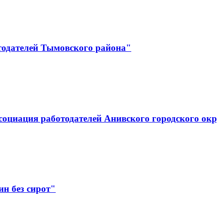
тодателей Тымовского района"
социация работодателей Анивского городского ок
н без сирот"