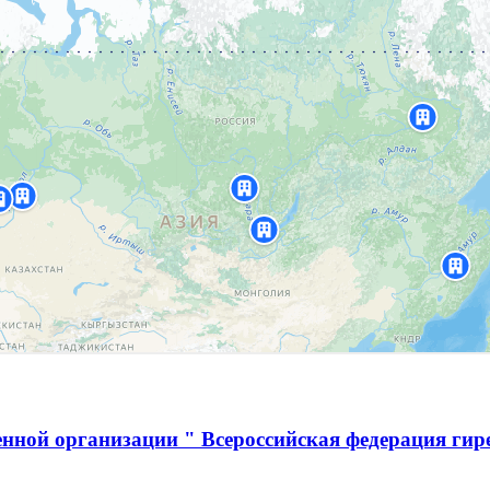
нной организации " Всероссийская федерация гир