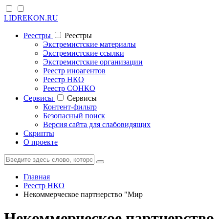
LIDREKON.RU
Реестры
Реестры
Экстремистские материалы
Экстремистские ссылки
Экстремистские организации
Реестр иноагентов
Реестр НКО
Реестр СОНКО
Cервисы
Cервисы
Контент-фильтр
Безопасный поиск
Версия сайта для слабовидящих
Скрипты
О проекте
Главная
Реестр НКО
Некоммерческое партнерство "Мир
Некоммерческое партнерств