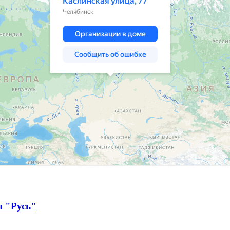
ы "Русь"