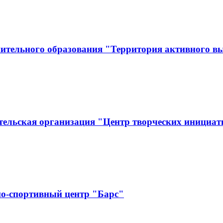
ительного образования "Территория активного в
тельская организация "Центр творческих инициат
о-спортивный центр "Барс"