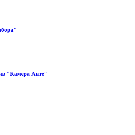
ыбора"
ив "Камера Анте"