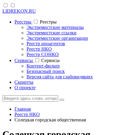
LIDREKON.RU
Реестры
Реестры
Экстремистские материалы
Экстремистские ссылки
Экстремистские организации
Реестр иноагентов
Реестр НКО
Реестр СОНКО
Cервисы
Cервисы
Контент-фильтр
Безопасный поиск
Версия сайта для слабовидящих
Скрипты
О проекте
Главная
Реестр НКО
Солецкая городская общественная
Солецкая городская