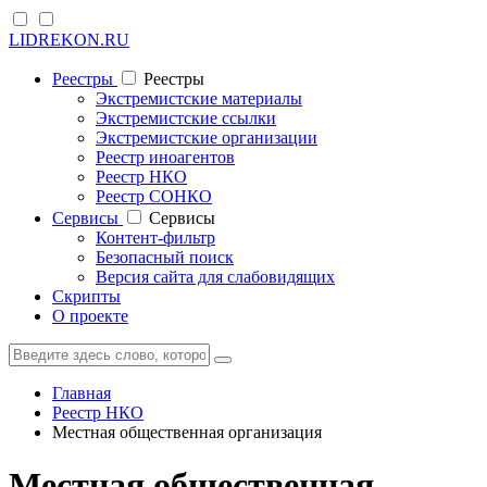
LIDREKON.RU
Реестры
Реестры
Экстремистские материалы
Экстремистские ссылки
Экстремистские организации
Реестр иноагентов
Реестр НКО
Реестр СОНКО
Cервисы
Cервисы
Контент-фильтр
Безопасный поиск
Версия сайта для слабовидящих
Скрипты
О проекте
Главная
Реестр НКО
Местная общественная организация
Местная общественная