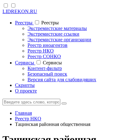
LIDREKON.RU
Реестры
Реестры
Экстремистские материалы
Экстремистские ссылки
Экстремистские организации
Реестр иноагентов
Реестр НКО
Реестр СОНКО
Cервисы
Cервисы
Контент-фильтр
Безопасный поиск
Версия сайта для слабовидящих
Скрипты
О проекте
Главная
Реестр НКО
Тацинская районная общественная
Тацинская районная