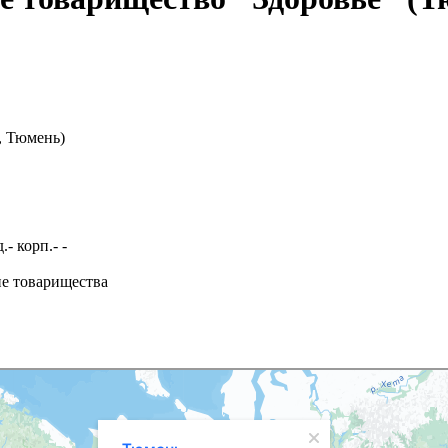
, Тюмень)
- корп.- -
ие товарищества