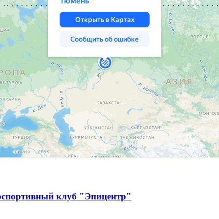
рспортивный клуб "Эпицентр"