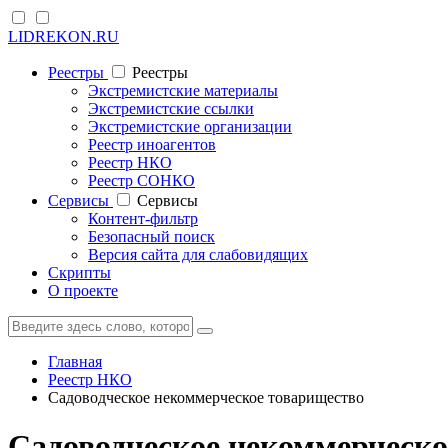
LIDREKON.RU
Реестры
Реестры
Экстремистские материалы
Экстремистские ссылки
Экстремистские организации
Реестр иноагентов
Реестр НКО
Реестр СОНКО
Cервисы
Cервисы
Контент-фильтр
Безопасный поиск
Версия сайта для слабовидящих
Скрипты
О проекте
Главная
Реестр НКО
Садоводческое некоммерческое товарищество
Садоводческое некоммерческо