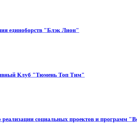
ия единоборств "Блэк Лион"
тивный Клуб "Тюмень Топ Тим"
 реализации социальных проектов и программ "В