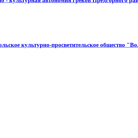
о - культурная автономия греков Предгорного ра
льское культурно-просветительское общество "Во