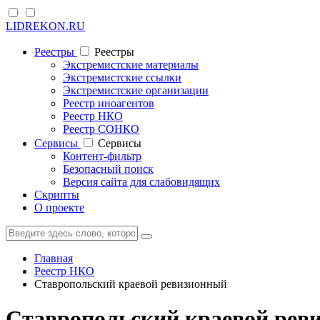
LIDREKON.RU
Реестры
Реестры
Экстремистские материалы
Экстремистские ссылки
Экстремистские организации
Реестр иноагентов
Реестр НКО
Реестр СОНКО
Cервисы
Cервисы
Контент-фильтр
Безопасный поиск
Версия сайта для слабовидящих
Скрипты
О проекте
Главная
Реестр НКО
Ставропольский краевой ревизионный
Ставропольский краевой рев