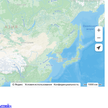
рытий»