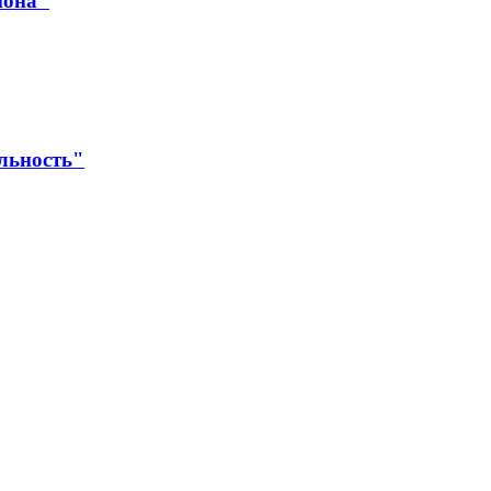
йона"
льность"