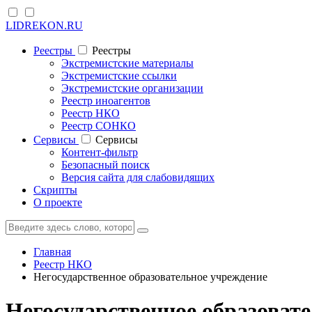
LIDREKON.RU
Реестры
Реестры
Экстремистские материалы
Экстремистские ссылки
Экстремистские организации
Реестр иноагентов
Реестр НКО
Реестр СОНКО
Cервисы
Cервисы
Контент-фильтр
Безопасный поиск
Версия сайта для слабовидящих
Скрипты
О проекте
Главная
Реестр НКО
Негосударственное образовательное учреждение
Негосударственное образова