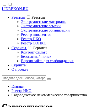
LIDREKON.RU
Реестры
Реестры
Экстремистские материалы
Экстремистские ссылки
Экстремистские организации
Реестр иноагентов
Реестр НКО
Реестр СОНКО
Cервисы
Cервисы
Контент-фильтр
Безопасный поиск
Версия сайта для слабовидящих
Скрипты
О проекте
Главная
Реестр НКО
Садоводческое некоммерческое товарищество
Садоводческое