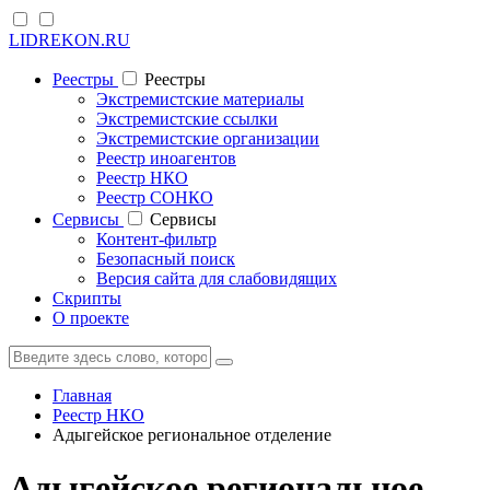
LIDREKON.RU
Реестры
Реестры
Экстремистские материалы
Экстремистские ссылки
Экстремистские организации
Реестр иноагентов
Реестр НКО
Реестр СОНКО
Cервисы
Cервисы
Контент-фильтр
Безопасный поиск
Версия сайта для слабовидящих
Скрипты
О проекте
Главная
Реестр НКО
Адыгейское региональное отделение
Адыгейское региональное