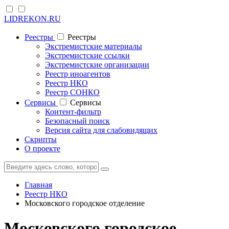
LIDREKON.RU
Реестры
Реестры
Экстремистские материалы
Экстремистские ссылки
Экстремистские организации
Реестр иноагентов
Реестр НКО
Реестр СОНКО
Cервисы
Cервисы
Контент-фильтр
Безопасный поиск
Версия сайта для слабовидящих
Скрипты
О проекте
Главная
Реестр НКО
Московского городское отделение
Московского городское