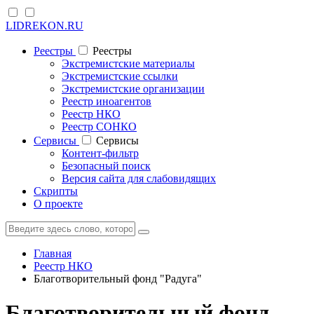
LIDREKON.RU
Реестры
Реестры
Экстремистские материалы
Экстремистские ссылки
Экстремистские организации
Реестр иноагентов
Реестр НКО
Реестр СОНКО
Cервисы
Cервисы
Контент-фильтр
Безопасный поиск
Версия сайта для слабовидящих
Скрипты
О проекте
Главная
Реестр НКО
Благотворительный фонд "Радуга"
Благотворительный фонд