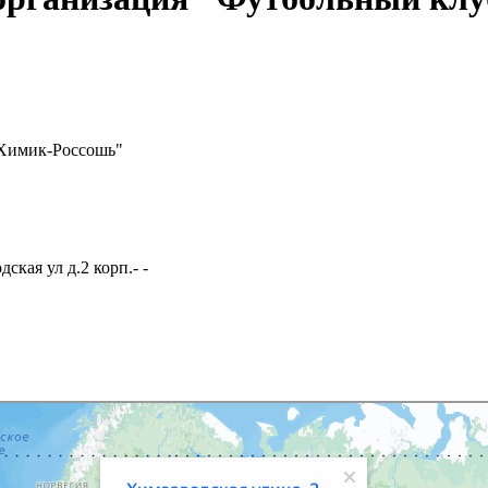
"Химик-Россошь"
кая ул д.2 корп.- -