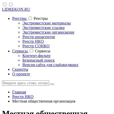
LIDREKON.RU
Реестры
Реестры
Экстремистские материалы
Экстремистские ссылки
Экстремистские организации
Реестр иноагентов
Реестр НКО
Реестр СОНКО
Cервисы
Cервисы
Контент-фильтр
Безопасный поиск
Версия сайта для слабовидящих
Скрипты
О проекте
Главная
Реестр НКО
Местная общественная организация
Местная общественная