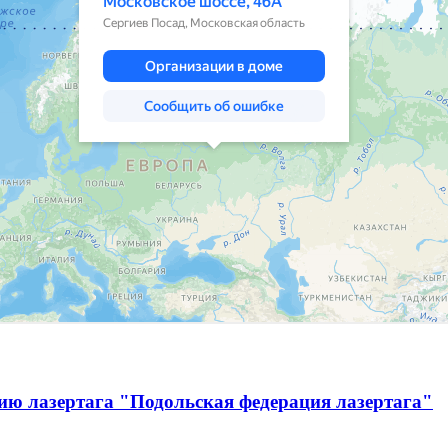
ию лазертага "Подольская федерация лазертага"