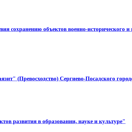
ствия сохранению объектов военно-историческо
язит" (Превосходство) Сергиево-Посадского город
тов развития в образовании, науке и культуре"