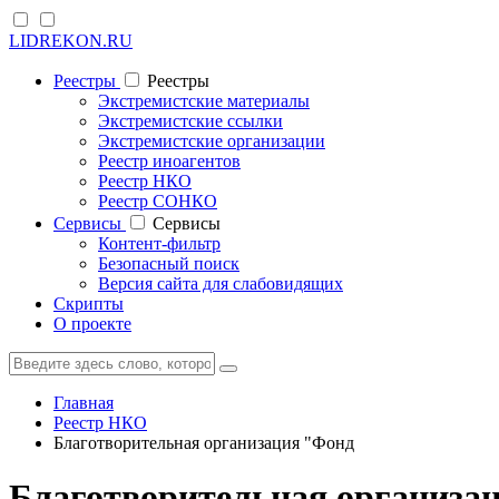
LIDREKON.RU
Реестры
Реестры
Экстремистские материалы
Экстремистские ссылки
Экстремистские организации
Реестр иноагентов
Реестр НКО
Реестр СОНКО
Cервисы
Cервисы
Контент-фильтр
Безопасный поиск
Версия сайта для слабовидящих
Скрипты
О проекте
Главная
Реестр НКО
Благотворительная организация "Фонд
Благотворительная организац