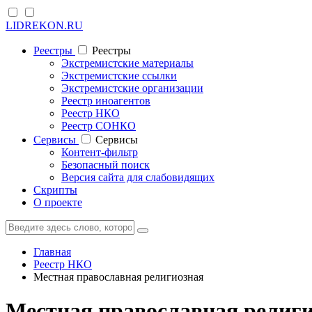
LIDREKON.RU
Реестры
Реестры
Экстремистские материалы
Экстремистские ссылки
Экстремистские организации
Реестр иноагентов
Реестр НКО
Реестр СОНКО
Cервисы
Cервисы
Контент-фильтр
Безопасный поиск
Версия сайта для слабовидящих
Скрипты
О проекте
Главная
Реестр НКО
Местная православная религиозная
Местная православная религи