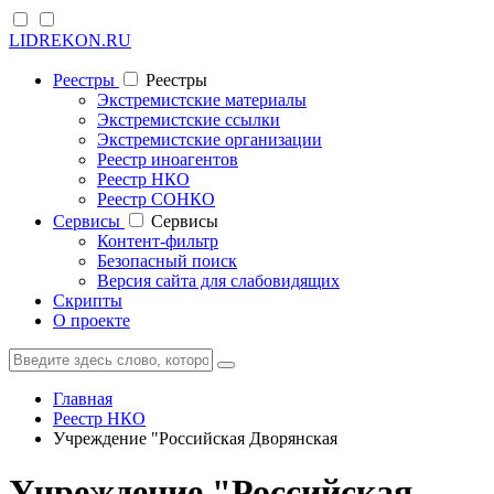
LIDREKON.RU
Реестры
Реестры
Экстремистские материалы
Экстремистские ссылки
Экстремистские организации
Реестр иноагентов
Реестр НКО
Реестр СОНКО
Cервисы
Cервисы
Контент-фильтр
Безопасный поиск
Версия сайта для слабовидящих
Скрипты
О проекте
Главная
Реестр НКО
Учреждение "Российская Дворянская
Учреждение "Российская