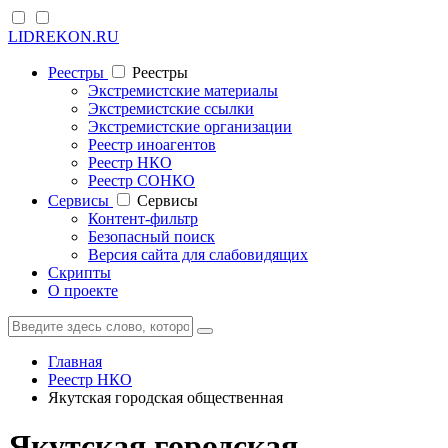
LIDREKON.RU
Реестры
Реестры
Экстремистские материалы
Экстремистские ссылки
Экстремистские организации
Реестр иноагентов
Реестр НКО
Реестр СОНКО
Cервисы
Cервисы
Контент-фильтр
Безопасный поиск
Версия сайта для слабовидящих
Скрипты
О проекте
Главная
Реестр НКО
Якутская городская общественная
Якутская городская