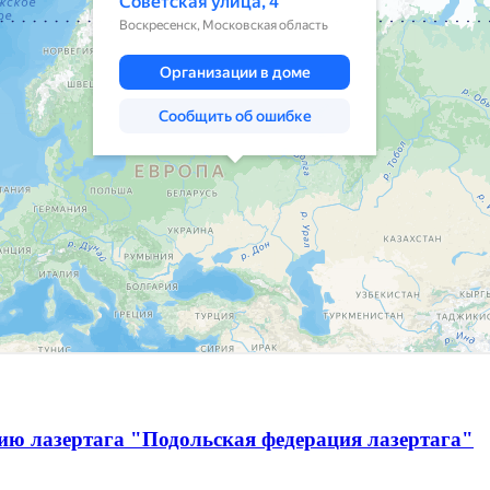
ию лазертага "Подольская федерация лазертага"