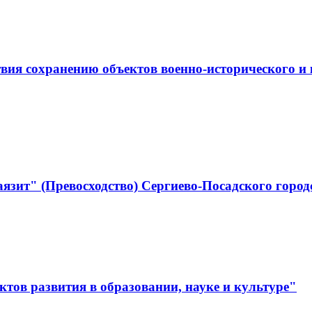
ствия сохранению объектов военно-историческо
язит" (Превосходство) Сергиево-Посадского город
тов развития в образовании, науке и культуре"