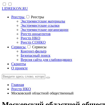
LIDREKON.RU
Реестры
Реестры
Экстремистские материалы
Экстремистские ссылки
Экстремистские организации
Реестр иноагентов
Реестр НКО
Реестр СОНКО
Cервисы
Cервисы
Контент-фильтр
Безопасный поиск
Версия сайта для слабовидящих
Скрипты
О проекте
Главная
Реестр НКО
Московский областной общественный
Московский областной общес