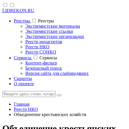
LIDREKON.RU
Реестры
Реестры
Экстремистские материалы
Экстремистские ссылки
Экстремистские организации
Реестр иноагентов
Реестр НКО
Реестр СОНКО
Cервисы
Cервисы
Контент-фильтр
Безопасный поиск
Версия сайта для слабовидящих
Скрипты
О проекте
Главная
Реестр НКО
Объединение крестьянских хозяйств
Объединение крестьянских