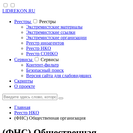
LIDREKON.RU
Реестры
Реестры
Экстремистские материалы
Экстремистские ссылки
Экстремистские организации
Реестр иноагентов
Реестр НКО
Реестр СОНКО
Cервисы
Cервисы
Контент-фильтр
Безопасный поиск
Версия сайта для слабовидящих
Скрипты
О проекте
Главная
Реестр НКО
(ФНС) Общественная организация
(ФНС) Общественная