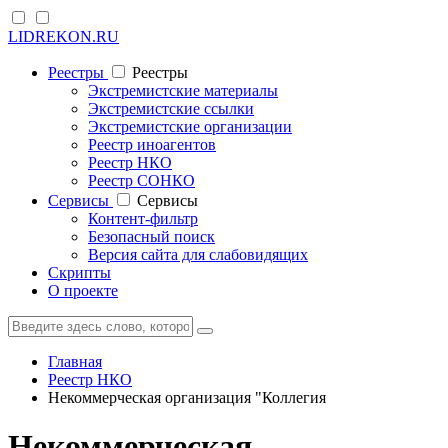
LIDREKON.RU
Реестры
Реестры
Экстремистские материалы
Экстремистские ссылки
Экстремистские организации
Реестр иноагентов
Реестр НКО
Реестр СОНКО
Cервисы
Cервисы
Контент-фильтр
Безопасный поиск
Версия сайта для слабовидящих
Скрипты
О проекте
Главная
Реестр НКО
Некоммерческая организация "Коллегия
Некоммерческая