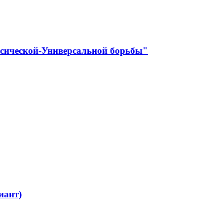
ссической-Универсальной борьбы"
иант)