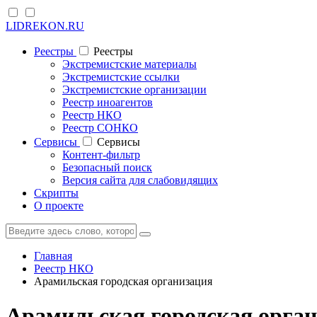
LIDREKON.RU
Реестры
Реестры
Экстремистские материалы
Экстремистские ссылки
Экстремистские организации
Реестр иноагентов
Реестр НКО
Реестр СОНКО
Cервисы
Cервисы
Контент-фильтр
Безопасный поиск
Версия сайта для слабовидящих
Скрипты
О проекте
Главная
Реестр НКО
Арамильская городская организация
Арамильская городская орган