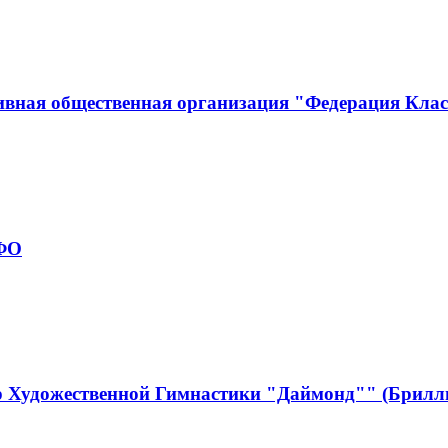
ивная общественная организация "Федерация Кла
рФО
р Художественной Гимнастики "Даймонд"" (Брилл