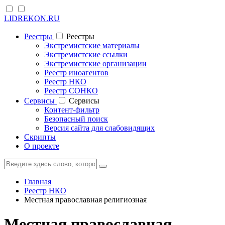
LIDREKON.RU
Реестры
Реестры
Экстремистские материалы
Экстремистские ссылки
Экстремистские организации
Реестр иноагентов
Реестр НКО
Реестр СОНКО
Cервисы
Cервисы
Контент-фильтр
Безопасный поиск
Версия сайта для слабовидящих
Скрипты
О проекте
Главная
Реестр НКО
Местная православная религиозная
Местная православная