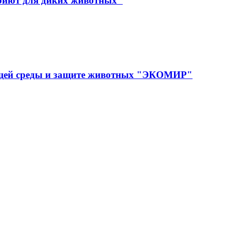
иют для диких животных"
ющей среды и защите животных "ЭКОМИР"