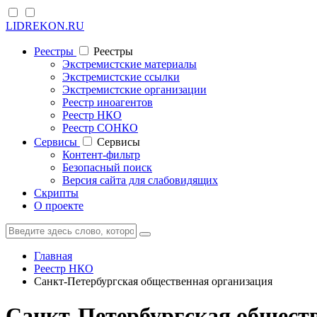
LIDREKON.RU
Реестры
Реестры
Экстремистские материалы
Экстремистские ссылки
Экстремистские организации
Реестр иноагентов
Реестр НКО
Реестр СОНКО
Cервисы
Cервисы
Контент-фильтр
Безопасный поиск
Версия сайта для слабовидящих
Скрипты
О проекте
Главная
Реестр НКО
Санкт-Петербургская общественная организация
Санкт-Петербургская общест