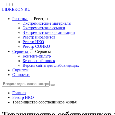
LIDREKON.RU
Реестры
Реестры
Экстремистские материалы
Экстремистские ссылки
Экстремистские организации
Реестр иноагентов
Реестр НКО
Реестр СОНКО
Cервисы
Cервисы
Контент-фильтр
Безопасный поиск
Версия сайта для слабовидящих
Скрипты
О проекте
Главная
Реестр НКО
Товарищество собственников жилья
Товарищество собственников