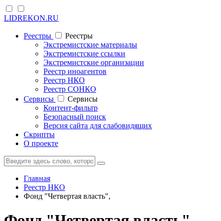
LIDREKON.RU
Реестры
Реестры
Экстремистские материалы
Экстремистские ссылки
Экстремистские организации
Реестр иноагентов
Реестр НКО
Реестр СОНКО
Cервисы
Cервисы
Контент-фильтр
Безопасный поиск
Версия сайта для слабовидящих
Скрипты
О проекте
Главная
Реестр НКО
Фонд "Четвертая власть",
Фонд "Четвертая власть",