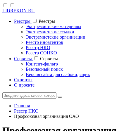
LIDREKON.RU
Реестры
Реестры
Экстремистские материалы
Экстремистские ссылки
Экстремистские организации
Реестр иноагентов
Реестр НКО
Реестр СОНКО
Cервисы
Cервисы
Контент-фильтр
Безопасный поиск
Версия сайта для слабовидящих
Скрипты
О проекте
Главная
Реестр НКО
Профсоюзная организация ОАО
Профсоюзная организация