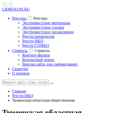
LIDREKON.RU
Реестры
Реестры
Экстремистские материалы
Экстремистские ссылки
Экстремистские организации
Реестр иноагентов
Реестр НКО
Реестр СОНКО
Cервисы
Cервисы
Контент-фильтр
Безопасный поиск
Версия сайта для слабовидящих
Скрипты
О проекте
Главная
Реестр НКО
Тюменская областная общественная
Тюменская областная