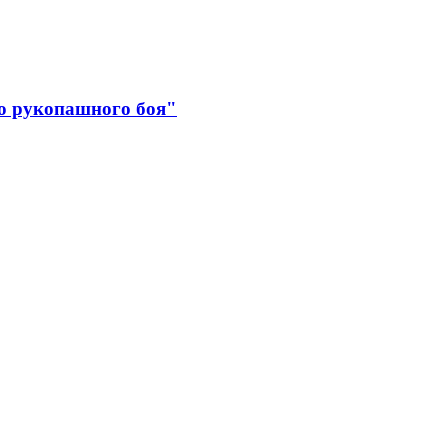
о рукопашного боя"