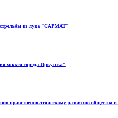
 стрельбы из лука "САРМАТ"
ия хоккея города Иркутска"
вия нравственно-этическому развитию общества и