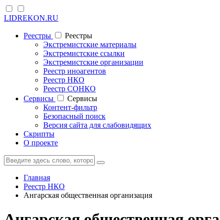
LIDREKON.RU
Реестры
Реестры
Экстремистские материалы
Экстремистские ссылки
Экстремистские организации
Реестр иноагентов
Реестр НКО
Реестр СОНКО
Cервисы
Cервисы
Контент-фильтр
Безопасный поиск
Версия сайта для слабовидящих
Скрипты
О проекте
Главная
Реестр НКО
Ангарская общественная организация
Ангарская общественная орга