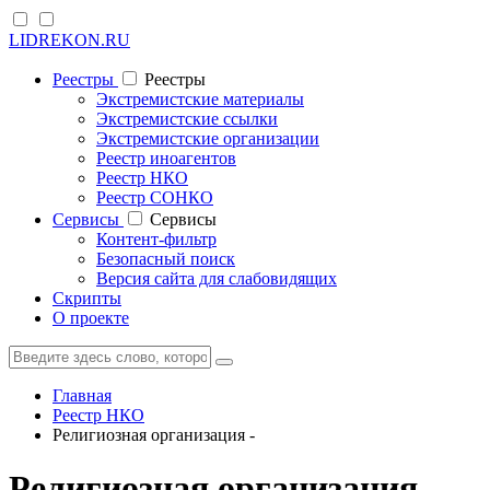
LIDREKON.RU
Реестры
Реестры
Экстремистские материалы
Экстремистские ссылки
Экстремистские организации
Реестр иноагентов
Реестр НКО
Реестр СОНКО
Cервисы
Cервисы
Контент-фильтр
Безопасный поиск
Версия сайта для слабовидящих
Скрипты
О проекте
Главная
Реестр НКО
Религиозная организация -
Религиозная организация -