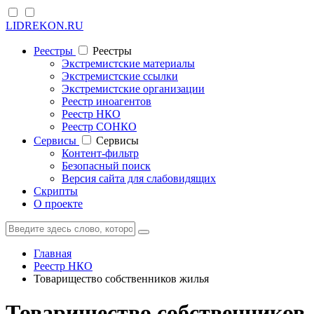
LIDREKON.RU
Реестры
Реестры
Экстремистские материалы
Экстремистские ссылки
Экстремистские организации
Реестр иноагентов
Реестр НКО
Реестр СОНКО
Cервисы
Cервисы
Контент-фильтр
Безопасный поиск
Версия сайта для слабовидящих
Скрипты
О проекте
Главная
Реестр НКО
Товарищество собственников жилья
Товарищество собственников