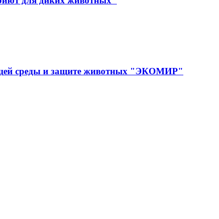
иют для диких животных"
ющей среды и защите животных "ЭКОМИР"