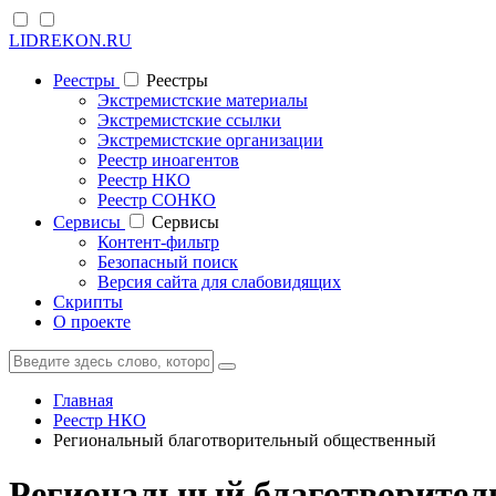
LIDREKON.RU
Реестры
Реестры
Экстремистские материалы
Экстремистские ссылки
Экстремистские организации
Реестр иноагентов
Реестр НКО
Реестр СОНКО
Cервисы
Cервисы
Контент-фильтр
Безопасный поиск
Версия сайта для слабовидящих
Скрипты
О проекте
Главная
Реестр НКО
Региональный благотворительный общественный
Региональный благотворител