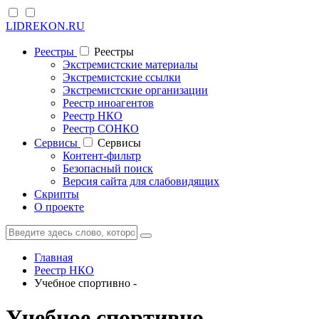
LIDREKON.RU
Реестры
Реестры
Экстремистские материалы
Экстремистские ссылки
Экстремистские организации
Реестр иноагентов
Реестр НКО
Реестр СОНКО
Cервисы
Cервисы
Контент-фильтр
Безопасный поиск
Версия сайта для слабовидящих
Скрипты
О проекте
Главная
Реестр НКО
Учебное спортивно -
Учебное спортивно -