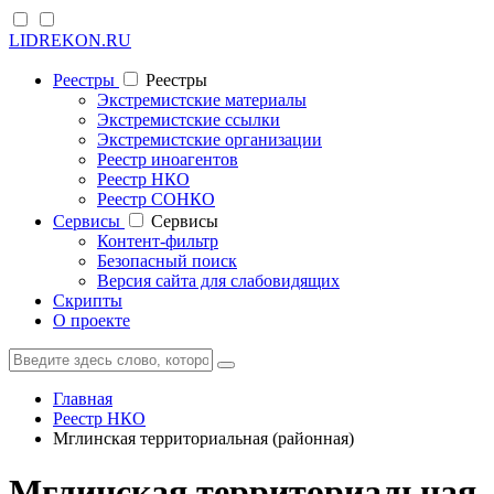
LIDREKON.RU
Реестры
Реестры
Экстремистские материалы
Экстремистские ссылки
Экстремистские организации
Реестр иноагентов
Реестр НКО
Реестр СОНКО
Cервисы
Cервисы
Контент-фильтр
Безопасный поиск
Версия сайта для слабовидящих
Скрипты
О проекте
Главная
Реестр НКО
Мглинская территориальная (районная)
Мглинская территориальная