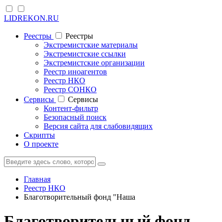
LIDREKON.RU
Реестры
Реестры
Экстремистские материалы
Экстремистские ссылки
Экстремистские организации
Реестр иноагентов
Реестр НКО
Реестр СОНКО
Cервисы
Cервисы
Контент-фильтр
Безопасный поиск
Версия сайта для слабовидящих
Скрипты
О проекте
Главная
Реестр НКО
Благотворительный фонд "Наша
Благотворительный фонд