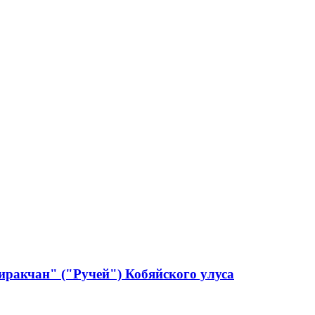
ракчан" ("Ручей") Кобяйского улуса