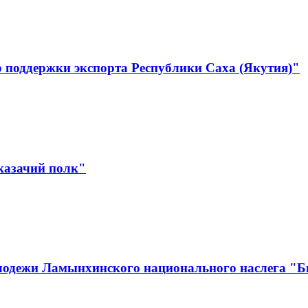
 поддержки экспорта Республики Саха (Якутия)"
казачий полк"
лодежи Ламынхинского национального наслега "Би