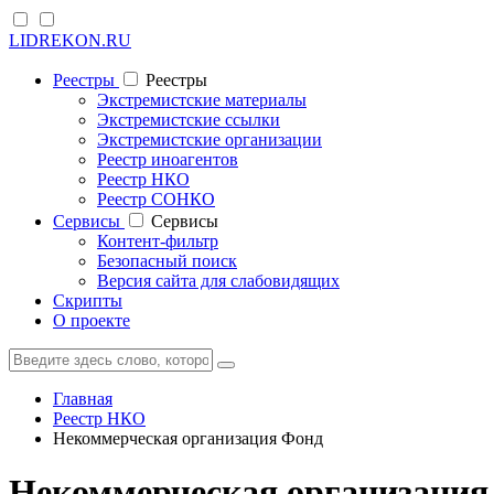
LIDREKON.RU
Реестры
Реестры
Экстремистские материалы
Экстремистские ссылки
Экстремистские организации
Реестр иноагентов
Реестр НКО
Реестр СОНКО
Cервисы
Cервисы
Контент-фильтр
Безопасный поиск
Версия сайта для слабовидящих
Скрипты
О проекте
Главная
Реестр НКО
Некоммерческая организация Фонд
Некоммерческая организация