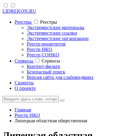
LIDREKON.RU
Реестры
Реестры
Экстремистские материалы
Экстремистские ссылки
Экстремистские организации
Реестр иноагентов
Реестр НКО
Реестр СОНКО
Cервисы
Cервисы
Контент-фильтр
Безопасный поиск
Версия сайта для слабовидящих
Скрипты
О проекте
Главная
Реестр НКО
Липецкая областная общественная
Липецкая областная