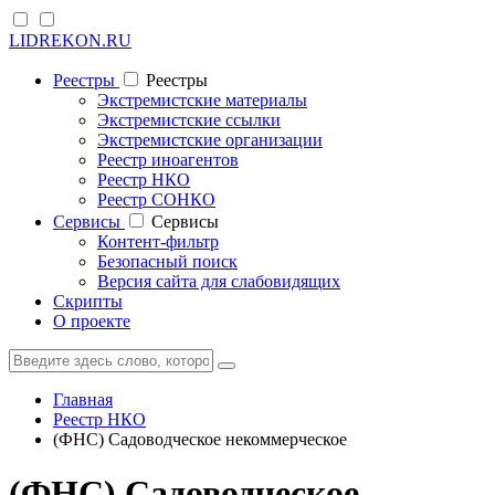
LIDREKON.RU
Реестры
Реестры
Экстремистские материалы
Экстремистские ссылки
Экстремистские организации
Реестр иноагентов
Реестр НКО
Реестр СОНКО
Cервисы
Cервисы
Контент-фильтр
Безопасный поиск
Версия сайта для слабовидящих
Скрипты
О проекте
Главная
Реестр НКО
(ФНС) Садоводческое некоммерческое
(ФНС) Садоводческое